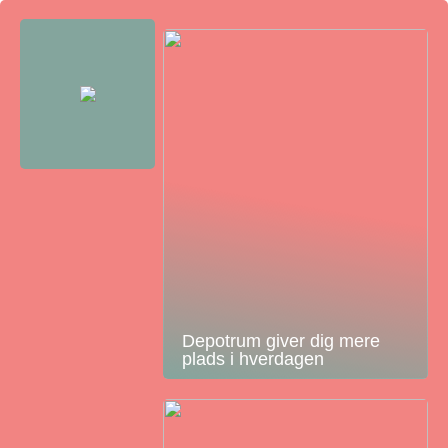
Depotrum giver dig mere
plads i hverdagen