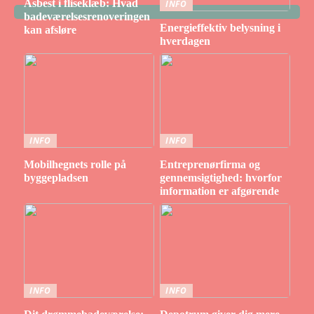
Asbest i fliseklæb: Hvad
INFO
badeværelsesrenoveringen
Energieffektiv belysning i
kan afsløre
hverdagen
INFO
INFO
Mobilhegnets rolle på
Entreprenørfirma og
byggepladsen
gennemsigtighed: hvorfor
information er afgørende
INFO
INFO