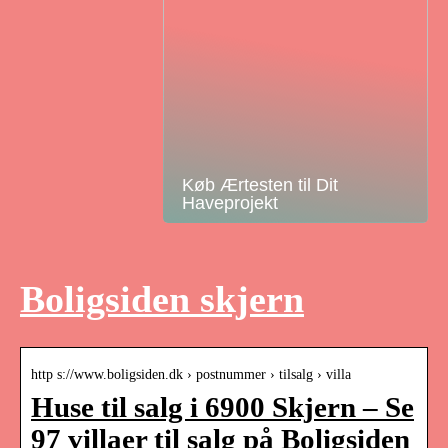
Køb Ærtesten til Dit
Haveprojekt
Boligsiden skjern
http s://www.boligsiden.dk › postnummer › tilsalg › villa
Huse til salg i 6900 Skjern – Se
97 villaer til salg på Boligsiden