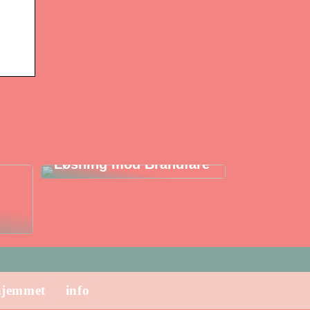
Branddør: Din Sikre
Løsning mod Brandfare
hjemmet
info