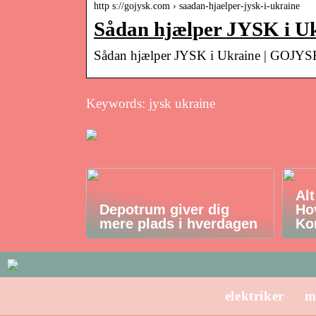
http s://gojysk.com › saadan-hjaelper-jysk-i-ukraine
Sådan hjælper JYSK i 
Sådan hjælper JYSK i Ukraine | GOJY
Keywords: jysk ukraine
Al
Depotrum giver dig
Ho
mere plads i hverdagen
Ko
elektriker
m