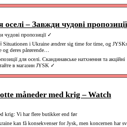
 оселі – Завжди чудові пропозиці
ди чудові пропозиції ✓
uationen i Ukraine ændrer sig time for time, og JYSK
re og deres pårørende…
озиції для оселі. Скандинавське натхнення та акційні
ітайте в магазин JYSK ✓
r otte måneder med krig – Watch
d krig: Vi har flere butikker end før
raine kan få konsekvenser for Jysk, men koncernen har sv