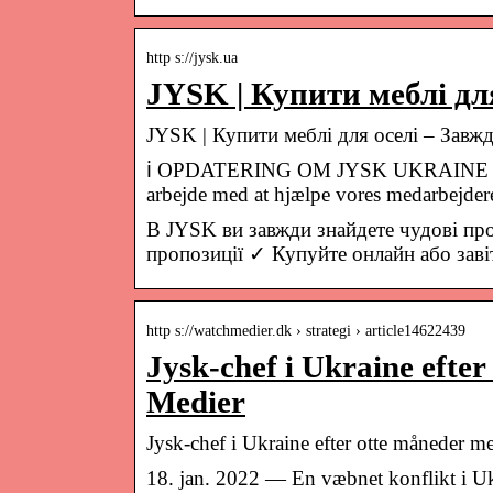
http s://jysk.ua
JYSK | Купити меблі для
JYSK | Купити меблі для оселі – Завж
ℹ️ OPDATERING OM JYSK UKRAINE ℹ️ Sit
arbejde med at hjælpe vores medarbejde
В JYSK ви завжди знайдете чудові проп
пропозиції ✓ Купуйте онлайн або зав
http s://watchmedier.dk › strategi › article14622439
Jysk-chef i Ukraine efte
Medier
Jysk-chef i Ukraine efter otte måneder me
18. jan. 2022 — En væbnet konflikt i Uk