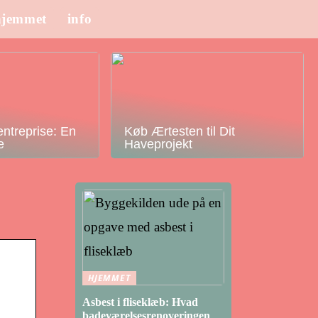
hjemmet
info
ntreprise: En
Køb Ærtesten til Dit
e
Haveprojekt
HJEMMET
Asbest i fliseklæb: Hvad
badeværelsesrenoveringen