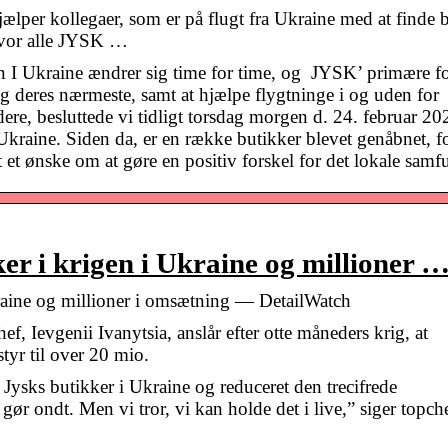
per kollegaer, som er på flugt fra Ukraine med at finde 
hvor alle JYSK …
kraine ændrer sig time for time, og JYSK’ primære f
og deres nærmeste, samt at hjælpe flygtninge i og uden for
ere, besluttede vi tidligt torsdag morgen d. 24. februar 20
 Ukraine. Siden da, er en række butikker blevet genåbnet, f
et ønske om at gøre en positiv forskel for det lokale samf
ker i krigen i Ukraine og millioner 
Ukraine og millioner i omsætning — DetailWatch
, Ievgenii Ivanytsia, anslår efter otte måneders krig, at
tyr til over 20 mio.
 Jysks butikker i Ukraine og reduceret den trecifrede
ør ondt. Men vi tror, vi kan holde det i live,” siger topch