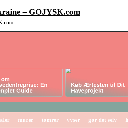
Ukraine – GOJYSK.com
SK.com
t om
vedentreprise: En
Køb Ærtesten til Dit
mplet Guide
Haveprojekt
aler
murer
tømrer
vvser
gør det selv