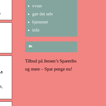
vvser
…
gør det selv
hjemmet
info
Tilbud på Jensen’s Spareribs
…
og mere – Spar penge nu!
e,