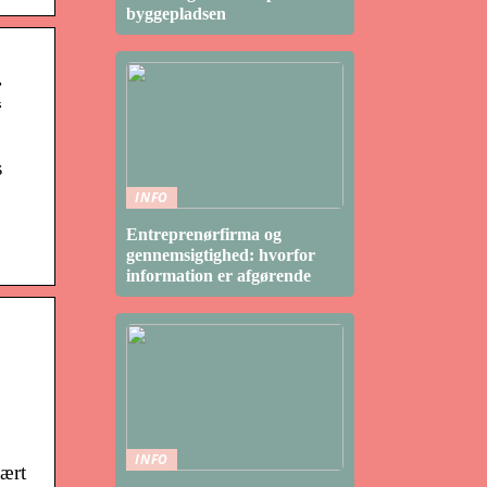
byggepladsen
ї
s
INFO
Entreprenørfirma og
gennemsigtighed: hvorfor
information er afgørende
INFO
ært