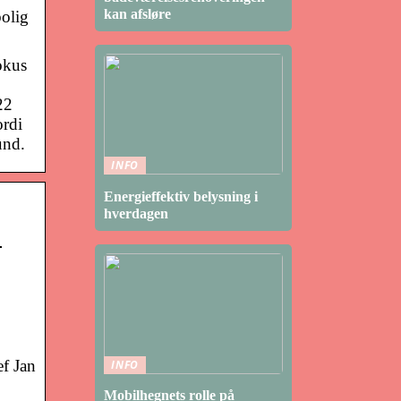
kan afsløre
bolig
okus
22
ordi
und.
INFO
Energieffektiv belysning i
hverdagen
…
ef Jan
INFO
Mobilhegnets rolle på