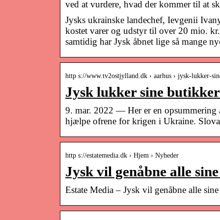
ved at vurdere, hvad der kommer til at 
Jysks ukrainske landechef, Ievgenii Ivanyt
kostet varer og udstyr til over 20 mio. k
samtidig har Jysk åbnet lige så mange nye
http s://www.tv2ostjylland.dk › aarhus › jysk-lukker-s
Jysk lukker sine butikke
9. mar. 2022 — Her er en opsummering af 
hjælpe ofrene for krigen i Ukraine. Slov
http s://estatemedia.dk › Hjem › Nyheder
Jysk vil genåbne alle sin
Estate Media – Jysk vil genåbne alle sine