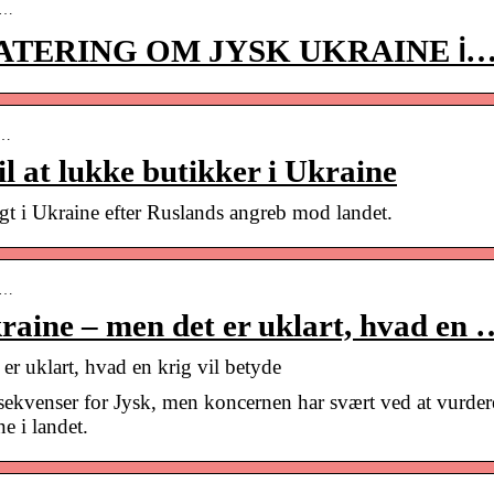
at…
PDATERING OM JYSK UKRAINE ℹ️
n…
il at lukke butikker i Ukraine
digt i Ukraine efter Ruslands angreb mod landet.
-8…
kraine – men det er uklart, hvad en 
er uklart, hvad en krig vil betyde
sekvenser for Jysk, men koncernen har svært ved at vurder
e i landet.