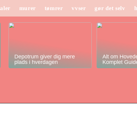
aler
murer
tømrer
vvser
gør det selv
Depotrum giver dig mere
Alt om Hovede
plads i hverdagen
Komplet Guid