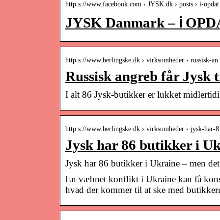
http s://www.facebook.com › JYSK.dk › posts › ℹ️-opd
JYSK Danmark – ℹ️ O
http s://www.berlingske.dk › virksomheder › russisk-a
Russisk angreb får Jysk t
I alt 86 Jysk-butikker er lukket midlerti
http s://www.berlingske.dk › virksomheder › jysk-har
Jysk har 86 butikker i U
Jysk har 86 butikker i Ukraine – men det 
En væbnet konflikt i Ukraine kan få kon
hvad der kommer til at ske med butikkern