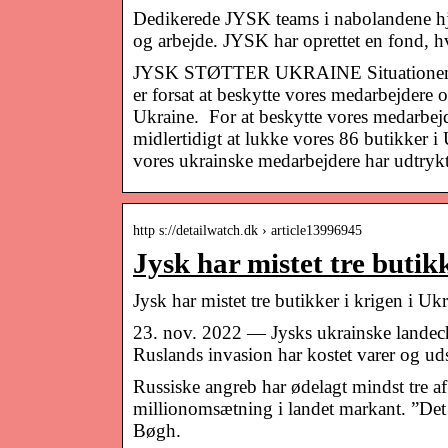
Dedikerede JYSK teams i nabolandene hjæl
og arbejde. JYSK har oprettet en fond, 
JYSK STØTTER UKRAINE Situationen I U
er forsat at beskytte vores medarbejdere 
Ukraine. For at beskytte vores medarbejd
midlertidigt at lukke vores 86 butikker i
vores ukrainske medarbejdere har udtrykt 
http s://detailwatch.dk › article13996945
Jysk har mistet tre butik
Jysk har mistet tre butikker i krigen i 
23. nov. 2022 — Jysks ukrainske landechef
Ruslands invasion har kostet varer og uds
Russiske angreb har ødelagt mindst tre af
millionomsætning i landet markant. ”Det g
Bøgh.