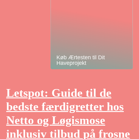
Køb Ærtesten til Dit
Haveprojekt
Letspot: Guide til de
bedste færdigretter hos
Netto og Løgismose
inklusiv tilbud på frosne