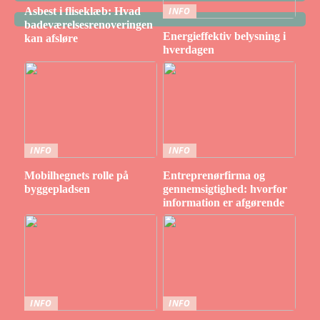
Asbest i fliseklæb: Hvad
INFO
badeværelsesrenoveringen
Energieffektiv belysning i
kan afsløre
hverdagen
INFO
INFO
Mobilhegnets rolle på
Entreprenørfirma og
byggepladsen
gennemsigtighed: hvorfor
information er afgørende
INFO
INFO