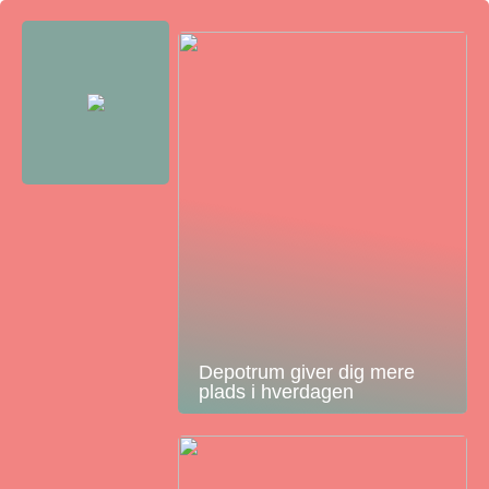
Depotrum giver dig mere
plads i hverdagen