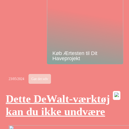
Køb Ærtesten til Dit
Haveprojekt
23/05/2024
Gør det selv
Dette DeWalt-værktøj
kan du ikke undvære