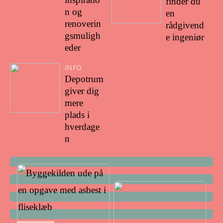
finder du
n og
en
renoverin
rådgivend
gsmuligh
e ingeniør
eder
INFO
Depotrum
giver dig
mere
plads i
hverdage
n