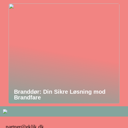
Branddør: Din Sikre Løsning mod
Brandfare
partner@eklik.dk