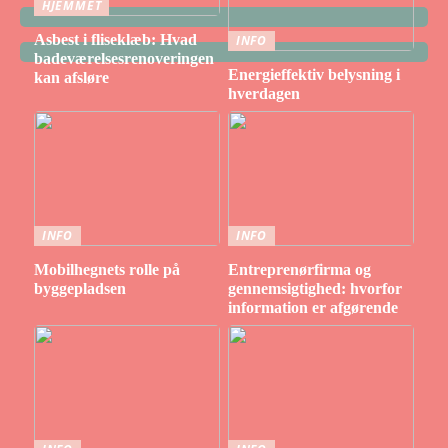
HJEMMET
Asbest i fliseklæb: Hvad
INFO
badeværelsesrenoveringen
Energieffektiv belysning i
kan afsløre
hverdagen
INFO
INFO
Mobilhegnets rolle på
Entreprenørfirma og
byggepladsen
gennemsigtighed: hvorfor
information er afgørende