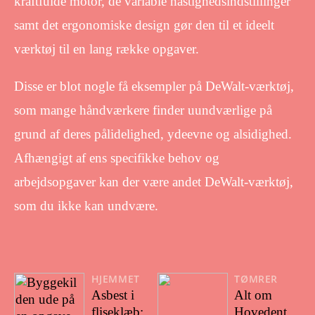
kraftfulde motor, de variable hastighedsindstillinger
samt det ergonomiske design gør den til et ideelt
værktøj til en lang række opgaver.
Disse er blot nogle få eksempler på DeWalt-værktøj,
som mange håndværkere finder uundværlige på
grund af deres pålidelighed, ydeevne og alsidighed.
Afhængigt af ens specifikke behov og
arbejdsopgaver kan der være andet DeWalt-værktøj,
som du ikke kan undvære.
HJEMMET
TØMRER
Asbest i
Alt om
fliseklæb:
Hovedent