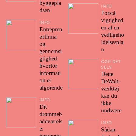
byggepla
INFO
dsen
Forstå
vigtighed
INFO
en af en
Entrepren
vedligeho
ørfirma
ldelsespla
og
n
gennemsi
gtighed:
GØR DET
hvorfor
SELV
informati
Dette
on er
DeWalt-
afgørende
værktøj
kan du
INFO
ikke
Dit
undvære
drømmeb
adeværels
INFO
e:
Sådan
inspiratio