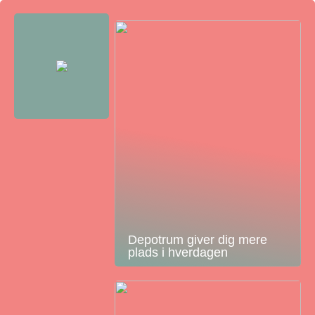
Depotrum giver dig mere
plads i hverdagen