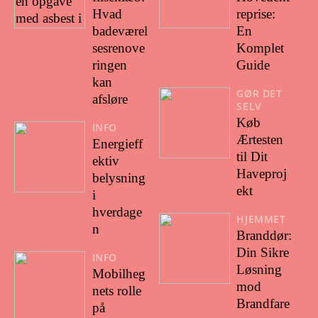
Hvad
reprise:
badeværel
En
sesrenove
Komplet
ringen
Guide
kan
GØR DET
afsløre
SELV
Køb
INFO
Ærtesten
Energieff
til Dit
ektiv
Haveproj
belysning
ekt
i
hverdage
HJEMMET
n
Branddør:
Din Sikre
INFO
Løsning
Mobilheg
mod
nets rolle
Brandfare
på