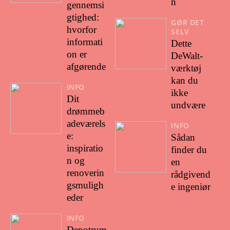
n
gennemsi
gtighed:
GØR DET
hvorfor
SELV
informati
Dette
on er
DeWalt-
afgørende
værktøj
kan du
INFO
ikke
Dit
undvære
drømmeb
adeværels
INFO
e:
Sådan
inspiratio
finder du
n og
en
renoverin
rådgivend
gsmuligh
e ingeniør
eder
INFO
Depotrum