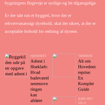
bygningens flugtveje er synlige og let tilgængelige.
Er der tale om et byggeri, hvor der er
erhvervsmæssigt dyrehold, skal det sikres, at der er
acceptable forhold for redning af dyrene.
HJEMMET
TØMRER
Asbest i
Alt om
fliseklæb:
Hovedent
Hvad
reprise:
badeværel
En
sesrenove
Komplet
ringen
Guide
kan
GØR DET
afsløre
SELV