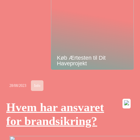
Køb Ærtesten til Dit
Haveprojekt
28/08/2023
Info
Hvem har ansvaret
for brandsikring?