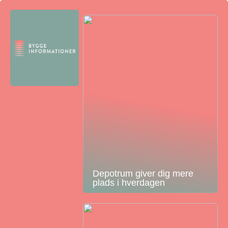
Depotrum giver dig mere
plads i hverdagen