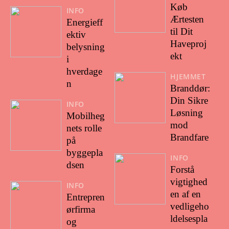
Køb
INFO
Ærtesten
Energieff
til Dit
ektiv
Haveproj
belysning
ekt
i
hverdage
HJEMMET
n
Branddør:
Din Sikre
INFO
Løsning
Mobilheg
mod
nets rolle
Brandfare
på
byggepla
INFO
dsen
Forstå
vigtighed
INFO
en af en
Entrepren
vedligeho
ørfirma
ldelsespla
og