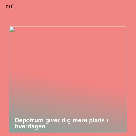
nu!
Depotrum giver dig mere plads i
hverdagen