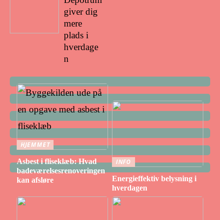
giver dig
mere
plads i
hverdage
n
HJEMMET
Asbest i fliseklæb: Hvad
INFO
badeværelsesrenoveringen
Energieffektiv belysning i
kan afsløre
hverdagen