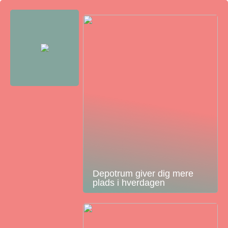
Depotrum giver dig mere
plads i hverdagen