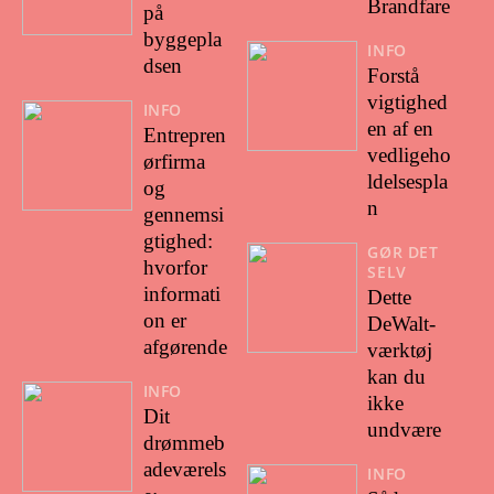
Brandfare
på
byggepla
INFO
dsen
Forstå
vigtighed
INFO
en af en
Entrepren
vedligeho
ørfirma
ldelsespla
og
n
gennemsi
gtighed:
GØR DET
hvorfor
SELV
informati
Dette
on er
DeWalt-
afgørende
værktøj
kan du
INFO
ikke
Dit
undvære
drømmeb
adeværels
INFO