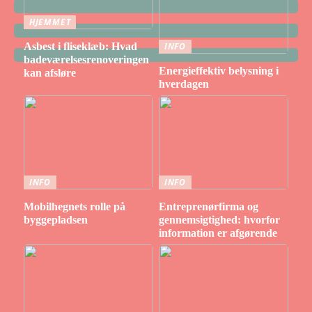
HJEMMET
Asbest i fliseklæb: Hvad
INFO
badeværelsesrenoveringen
Energieffektiv belysning i
kan afsløre
hverdagen
INFO
INFO
Mobilhegnets rolle på
Entreprenørfirma og
byggepladsen
gennemsigtighed: hvorfor
information er afgørende