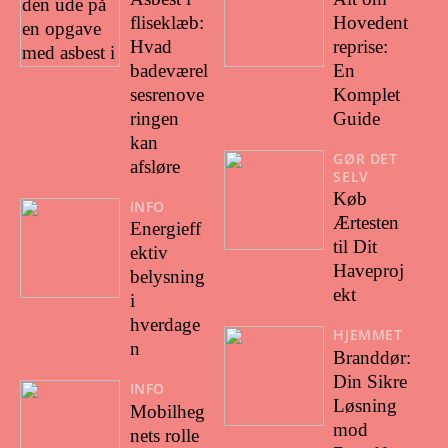
fliseklæb:
Hovedent
Hvad
reprise:
badeværel
En
sesrenove
Komplet
ringen
Guide
kan
GØR DET
afsløre
SELV
Køb
INFO
Ærtesten
Energieff
til Dit
ektiv
Haveproj
belysning
ekt
i
hverdage
HJEMMET
n
Branddør:
Din Sikre
INFO
Løsning
Mobilheg
mod
nets rolle