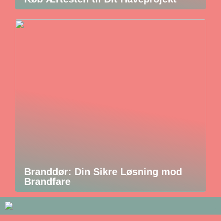
Branddør: Din Sikre Løsning mod
Brandfare