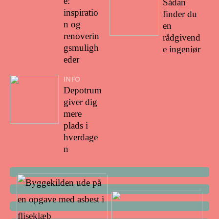
e:
Sådan
inspiratio
finder du
n og
en
renoverin
rådgivend
gsmuligh
e ingeniør
eder
INFO
Depotrum
giver dig
mere
plads i
hverdage
n