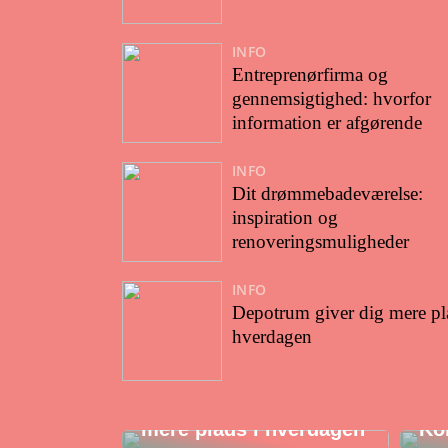
INFO
Entreprenørfirma og
gennemsigtighed: hvorfor
information er afgørende
INFO
Dit drømmebadeværelse:
inspiration og
renoveringsmuligheder
INFO
Depotrum giver dig mere pl
hverdagen
Al
Depotrum giver dig
Ho
mere plads i hverdagen
Ko