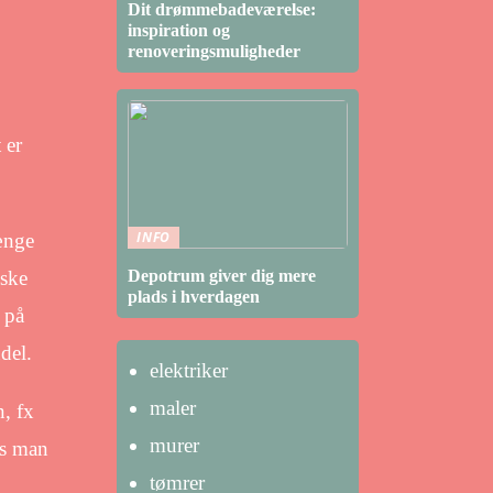
Dit drømmebadeværelse:
inspiration og
renoveringsmuligheder
 er
INFO
ænge
Depotrum giver dig mere
nske
plads i hverdagen
 på
del.
elektriker
maler
n, fx
murer
es man
tømrer