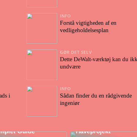
INFO
Forstå vigtigheden af en
vedligeholdelsesplan
GØR DET SELV
Dette DeWalt-værktøj kan du ik
undvære
INFO
ads i
Sådan finder du en rådgivende
ingeniør
t om
vedentreprise: En
Køb Ærtesten til Dit
mplet Guide
Haveprojekt