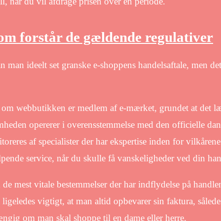
ill, når du vil afdrage prisen over en periode.
som forstår de gældende regulativer
an man ideelt set granske e-shoppens handelsaftale, men det
 af om webbutikken er medlem af e-mærket, grundet at det l
omheden opererer i overensstemmelse med den officielle da
reres af specialister der har ekspertise inden for vilkårene
lpende service, når du skulle få vanskeligheder ved din han
 de mest vitale bestemmelser der har indflydelse på handle
 ligeledes vigtigt, at man altid opbevarer sin faktura, såled
ængig om man skal shoppe til en dame eller herre.