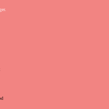
ger.
t
od