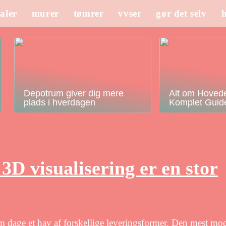
aler
murer
tømrer
vvser
gør det selv
Depotrum giver dig mere
Alt om Hovede
plads i hverdagen
Komplet Guid
3D visualisering er en stor
 dage et hav af forskellige leveringsformer. Den mest mo