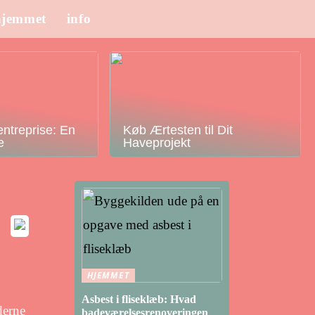
hjemmet
info
ntreprise: En
Køb Ærtesten til Dit
e
Haveprojekt
HJEMMET
Asbest i fliseklæb: Hvad
derne
badeværelsesrenoveringen