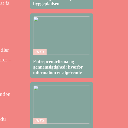
at få
byggepladsen
ndler
INFO
arer –
Entreprenørfirma og
gennemsigtighed: hvorfor
information er afgørende
rinden
 du
INFO