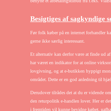
benytte et afbetalingstilbud fra f.eks. ViaB
Besigtiges af sagkyndige 
Før folk køber på en internet forhandler k
gerne ikke særlig interessant.
Et alternativ kan derfor være at finde ud
har været en indikator for at online virks
lovgivning, og at e-butikken hyppigt monito
området. Dette er en god anledning til hjæ
Derudover tilrådes det at du er vidende om
den returpolitik e-handlen lover. Her er det
i fremtiden vil kunne bevidne købet, uafh