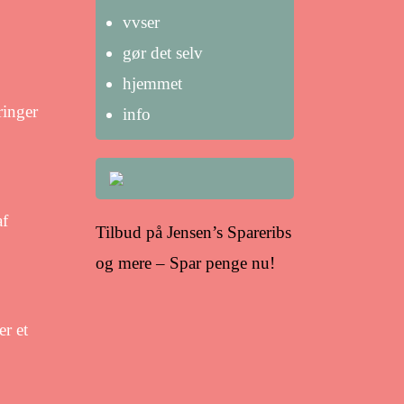
vvser
gør det selv
hjemmet
ringer
info
af
Tilbud på Jensen’s Spareribs
og mere – Spar penge nu!
er et