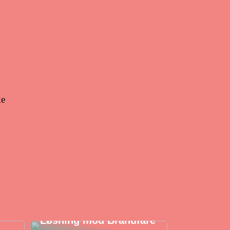
ke
Branddør: Din Sikre
Løsning mod Brandfare