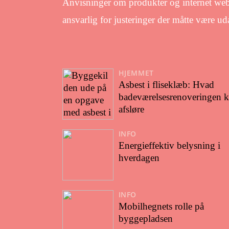
Anvisninger om produkter og internet web
ansvarlig for justeringer der måtte være u
HJEMMET
Asbest i fliseklæb: Hvad
badeværelsesrenoveringen 
afsløre
INFO
Energieffektiv belysning i
hverdagen
INFO
Mobilhegnets rolle på
byggepladsen