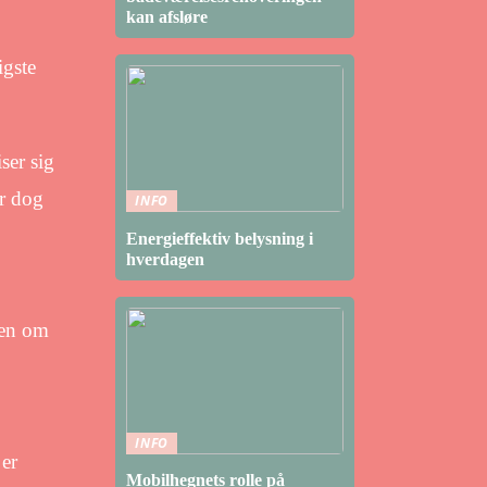
kan afsløre
igste
ser sig
er dog
INFO
Energieffektiv belysning i
hverdagen
ren om
INFO
 er
Mobilhegnets rolle på