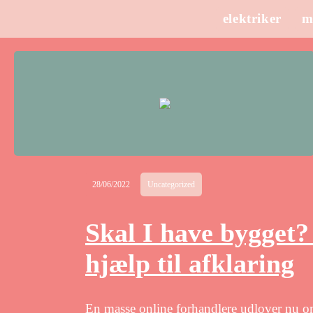
elektriker
m
28/06/2022
Uncategorized
Skal I have bygget? 
hjælp til afklaring
En masse online forhandlere udlover nu om